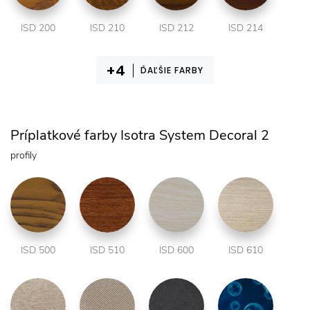
ISD 200
ISD 210
ISD 212
ISD 214
ĎAĽŠIE FARBY
Príplatkové farby Isotra System Decoral 2
profily
ISD 500
ISD 510
ISD 600
ISD 610