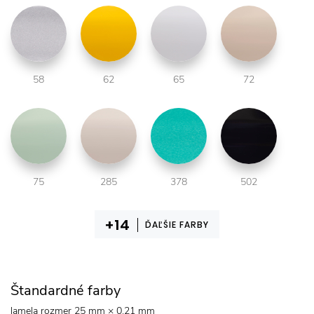
58
62
65
72
75
285
378
502
ĎAĽŠIE FARBY
Štandardné farby
lamela rozmer 25 mm × 0,21 mm