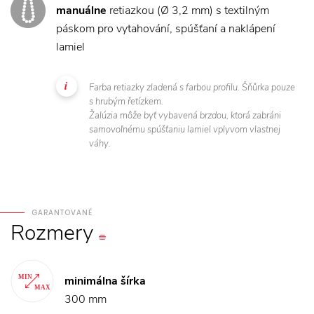
manuálne
retiazkou (Ø 3,2 mm) s textilným
páskom pro vytahování, spúšťaní a naklápení
lamiel
Farba retiazky zladená s farbou profilu. Šňůrka pouze
s hrubým řetízkem.
Žalúzia môže byť vybavená brzdou, ktorá zabráni
samovoľnému spúšťaniu lamiel vplyvom vlastnej
váhy.
GARANTOVANÉ
Rozmery
minimálna šírka
300 mm