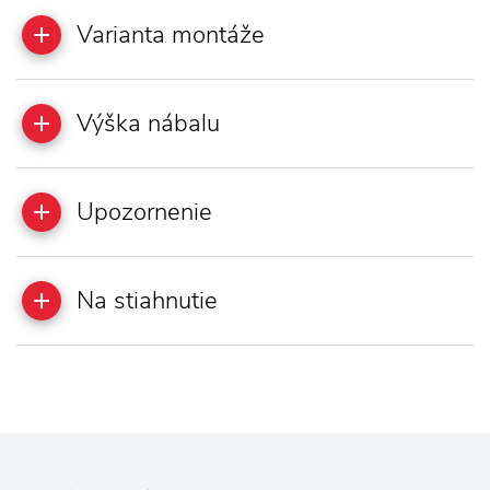
Varianta montáže
Výška nábalu
Upozornenie
Na stiahnutie