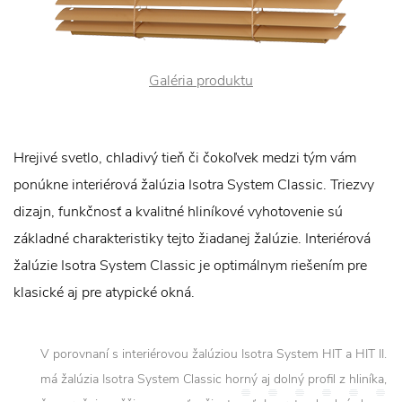
Galéria produktu
Hrejivé svetlo, chladivý tieň či čokoľvek medzi tým vám
ponúkne interiérová žalúzia Isotra System Classic. Triezvy
dizajn, funkčnosť a kvalitné hliníkové vyhotovenie sú
základné charakteristiky tejto žiadanej žalúzie. Interiérová
žalúzie Isotra System Classic je optimálnym riešením pre
klasické aj pre atypické okná.
V porovnaní s interiérovou žalúziou Isotra System HIT a HIT II.
má žalúzia Isotra System Classic horný aj dolný profil z hliníka,