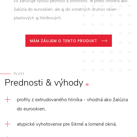
čo zaručuje vyššiu pevnosť a životnosť. Je preto vhodná ako
žalúzia do eurookien, ale aj do ostatných druhov okien -
plastových aj hliníkových.
MÁM ZÁUJEM O TENTO PRODUKT
PLUSY
Prednosti
&
výhody
profily z extrudovaného hliníka - vhodná ako žalúzia
do eurookien,
atypické vyhotovenie pre šikmé a lomené okná,