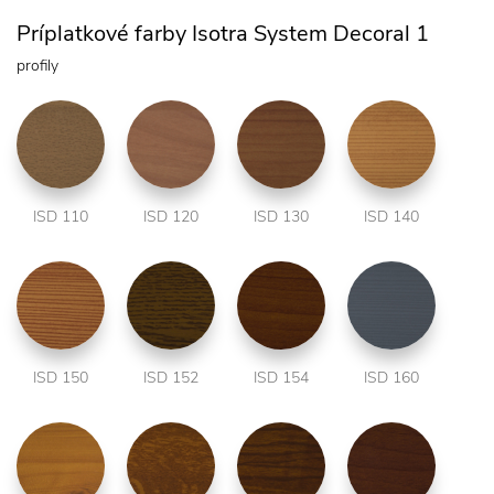
Príplatkové farby Isotra System Decoral 1
profily
ISD 110
ISD 120
ISD 130
ISD 140
ISD 150
ISD 152
ISD 154
ISD 160