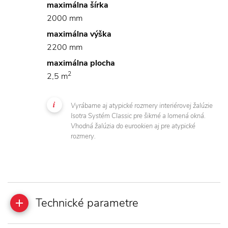
maximálna šírka
2000 mm
maximálna výška
2200 mm
maximálna plocha
2
2,5 m
Vyrábame aj atypické rozmery interiérovej žalúzie
Isotra Systém Classic pre šikmé a lomená okná.
Vhodná žalúzia do eurookien aj pre atypické
rozmery.
Technické parametre