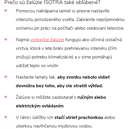
Prečo sú žalúzie ISOTRA také obľúbené?
Pomocou naklápania lamiel si presne nastavíte
intenzitu prirodzeného svetla. Zabránite nepríjemnému
oslneniu pri práci na počítači alebo sledovaní televízie.
Najmä
vonkajšie žalúzie
fungujú ako účinná izolačná
vrstva, ktorá v lete bráni prehrievaniu interiéru (čím
znižujú potrebu klimatizácie) a v zime pomáhajú
udržať teplo vo vnútri.
Nastavte lamely tak,
aby zvonku nebolo vidieť
dovnútra bez toho, aby ste stratili výhľad.
Žalúzie si môžete zaobstarať s
ručným alebo
elektrickým ovládaním
.
V rámci údržby ich
stačí utrieť prachovkou
alebo
utierkou navlhčenou mydlovou vodou.