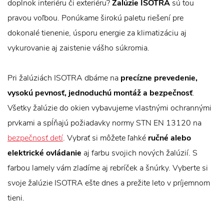
doplnok interiéru či exteriéru?
Žalúzie ISOTRA
sú tou
pravou voľbou. Ponúkame širokú paletu riešení pre
dokonalé tienenie, úsporu energie za klimatizáciu aj
vykurovanie aj zaistenie vášho súkromia.
Pri žalúziách ISOTRA dbáme na
precízne prevedenie,
vysokú pevnosť, jednoduchú montáž a bezpečnosť
.
Všetky žalúzie do okien vybavujeme vlastnými ochrannými
prvkami a spĺňajú požiadavky normy STN EN 13120 na
bezpečnosť detí
. Vybrať si môžete ľahké
ručné alebo
elektrické ovládanie
aj farbu svojich nových žalúzií. S
farbou lamely vám zladíme aj rebríček a šnúrky. Vyberte si
svoje žalúzie ISOTRA ešte dnes a prežite leto v príjemnom
tieni.