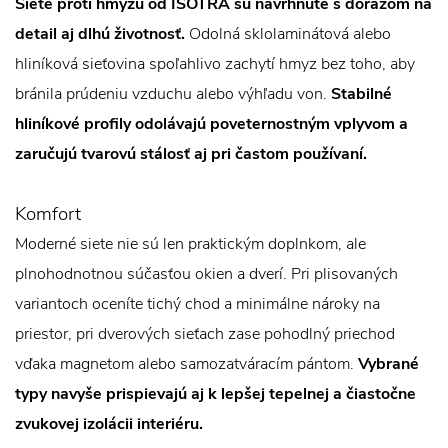
Siete proti hmyzu od ISOTRA sú navrhnuté s dôrazom na
detail aj dlhú životnosť.
Odolná sklolaminátová alebo
hliníková sieťovina spoľahlivo zachytí hmyz bez toho, aby
bránila prúdeniu vzduchu alebo výhľadu von.
Stabilné
hliníkové profily odolávajú poveternostným vplyvom a
zaručujú tvarovú stálosť aj pri častom používaní.
Komfort
Moderné siete nie sú len praktickým doplnkom, ale
plnohodnotnou súčasťou okien a dverí. Pri plisovaných
variantoch oceníte tichý chod a minimálne nároky na
priestor, pri dverových sieťach zase pohodlný priechod
vďaka magnetom alebo samozatváracím pántom.
Vybrané
typy navyše prispievajú aj k lepšej tepelnej a čiastočne
zvukovej izolácii interiéru.