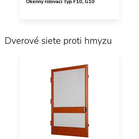
Okenný rolovací Typ F10, G10
Dverové siete proti hmyzu