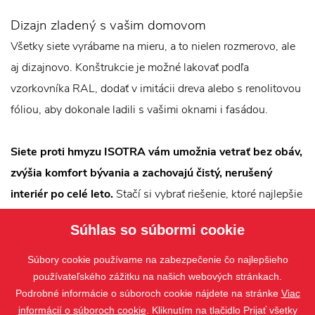
Dizajn zladený s vašim domovom
Všetky siete vyrábame na mieru, a to nielen rozmerovo, ale
aj dizajnovo. Konštrukcie je možné lakovať podľa
vzorkovníka RAL, dodať v imitácii dreva alebo s renolitovou
fóliou, aby dokonale ladili s vašimi oknami i fasádou.
Siete proti hmyzu ISOTRA vám umožnia vetrať bez obáv,
zvýšia komfort bývania a zachovajú čistý, nerušený
interiér po celé leto.
Stačí si vybrať riešenie, ktoré najlepšie
zodpovedá vášmu priestoru aj spôsobu používania.
Súhlas so súbormi cookie
Typy sietí proti hmyzu:
okenné siete proti hmyzu
,
dverové
Súbory cookie používame na zabezpečenie čo najlepšieho
siete proti hmyzu
používateľského zážitku na našich webových stránkach.
,
plisované siete proti hmyzu
Podrobné informácie o súboroch cookie nájdete na stránke
Viac
informácií o súboroch cookie
. Kliknutím na tlačidlo Prijať všetky