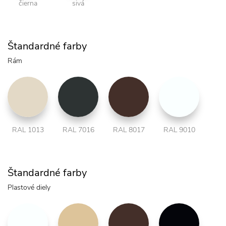
čierna
sivá
Štandardné farby
Rám
RAL 1013
RAL 7016
RAL 8017
RAL 9010
Štandardné farby
Plastové diely