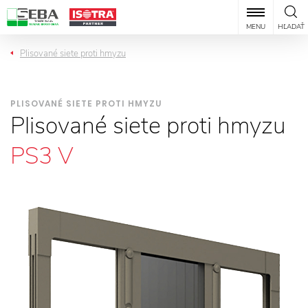
MENU
HĽADAŤ
Plisované siete proti hmyzu
PLISOVANÉ SIETE PROTI HMYZU
Plisované siete proti hmyzu
PS3 V