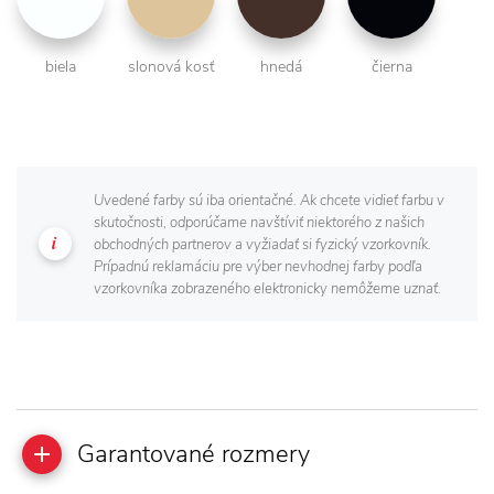
biela
slonová kosť
hnedá
čierna
Uvedené farby sú iba orientačné. Ak chcete vidieť farbu v
skutočnosti, odporúčame navštíviť niektorého z našich
obchodných partnerov a vyžiadať si fyzický vzorkovník.
Prípadnú reklamáciu pre výber nevhodnej farby podľa
vzorkovníka zobrazeného elektronicky nemôžeme uznať.
Garantované rozmery