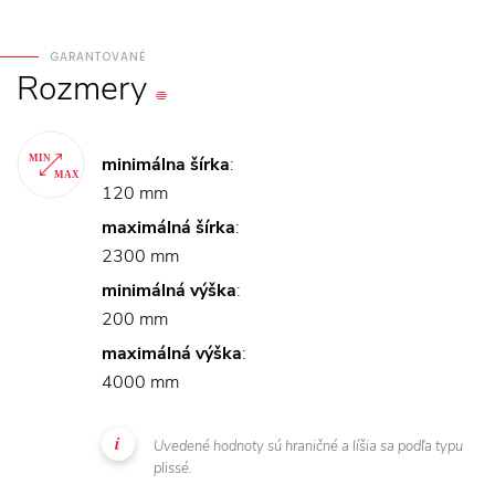
GARANTOVANÉ
Rozmery
minimálna šírka
:
120 mm
maximálná šírka
:
2300 mm
minimálná výška
:
200 mm
maximálná výška
:
4000 mm
Uvedené hodnoty sú hraničné a líšia sa podľa typu
plissé.