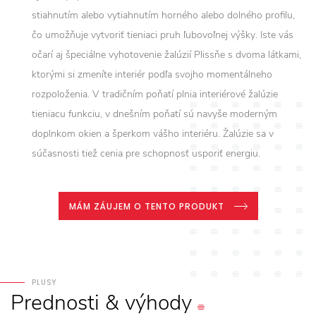
stiahnutím alebo vytiahnutím horného alebo dolného profilu,
čo umožňuje vytvoriť tieniaci pruh ľubovoľnej výšky. Iste vás
očarí aj špeciálne vyhotovenie žalúzií Plissňe s dvoma látkami,
ktorými si zmeníte interiér podľa svojho momentálneho
rozpoloženia. V tradičním poňatí plnia interiérové žalúzie
tieniacu funkciu, v dnešním poňatí sú navyše moderným
doplnkom okien a šperkom vášho interiéru. Žalúzie sa v
súčasnosti tiež cenia pre schopnosť usporiť energiu.
MÁM ZÁUJEM O TENTO PRODUKT
PLUSY
Prednosti
&
výhody