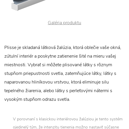
Galéria produktu
Plisse je skladaná látková žalúzia, ktorá oblečie vaše okná,
zútulní interiér a poskytne zatienenie šité na mieru vašej
miestnosti. Vybrať si môžete plisované látky s rôznym
stupňom priepustnosti svetla, zatemňujúce látky, látky s
naparovanou hliníkovou vrstvou, ktorá eliminuje silu
tepelného žiarenia, alebo látky s perleťovými nátermi s
vysokým stupňom odrazu svetla.
V porovnaní s klasickou interiérovou žalúziou je tento systém
ojedinelý tým, že intenzitu tienenia možno nastaviť súčasne