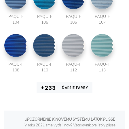
PAQU-F
PAQU-F
PAQU-F
PAQU-F
104
105
106
107
PAQU-F
PAQU-F
PAQU-F
PAQU-F
108
110
112
113
ĎAĽŠIE FARBY
UPOZORNENIE K NOVÉMU SYSTÉMU LÁTOK PLISSE
V roku 2021 sme vydali nový Vzorkovník pre látky plisse