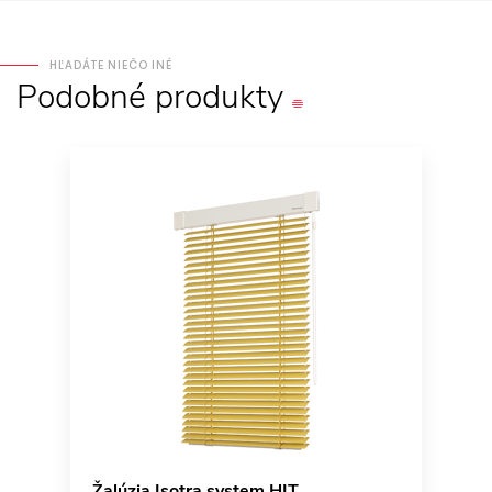
HĽADÁTE NIEČO INÉ
Podobné
produkty
Žalúzia Isotra system HIT