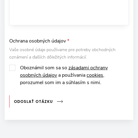
Ochrana osobných údajov
*
Vaše osobné údaje používame pre potreby obchodných
oznámení a ďalších dôležitých informácií.
Oboznámil som sa so
zásadami ochrany
osobných údajov
a používania
cookies
,
porozumel som im a súhlasím s nimi.
ODOSLAŤ OTÁZKU