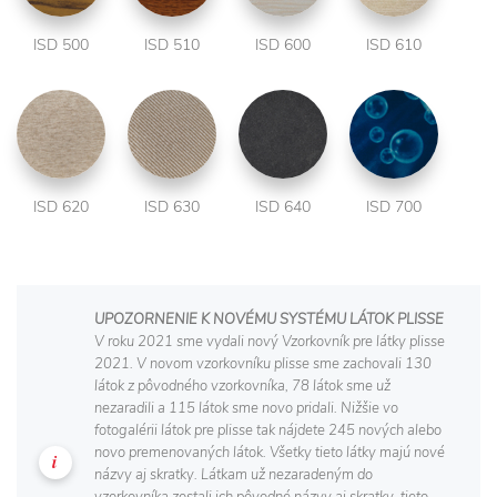
ISD 500
ISD 510
ISD 600
ISD 610
ISD 620
ISD 630
ISD 640
ISD 700
UPOZORNENIE K NOVÉMU SYSTÉMU LÁTOK PLISSE
V roku 2021 sme vydali nový Vzorkovník pre látky plisse
2021. V novom vzorkovníku plisse sme zachovali 130
látok z pôvodného vzorkovníka, 78 látok sme už
nezaradili a 115 látok sme novo pridali. Nižšie vo
fotogalérii látok pre plisse tak nájdete 245 nových alebo
novo premenovaných látok. Všetky tieto látky majú nové
názvy aj skratky. Látkam už nezaradeným do