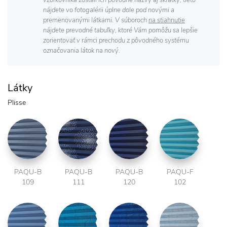
vzorkovníka zostali ich pôvodné názvy aj skratky, tieto
nájdete vo fotogalérii úplne dole pod novými a
premenovanými látkami. V súboroch
na stiahnutie
nájdete prevodné tabuľky, ktoré Vám pomôžu sa lepšie
zorientovať v rámci prechodu z pôvodného systému
označovania látok na nový.
Látky
Plisse
PAQU-B
PAQU-B
PAQU-B
PAQU-F
109
111
120
102