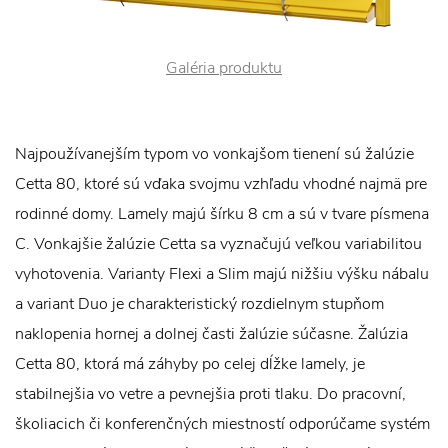
Galéria produktu
Najpoužívanejším typom vo vonkajšom tienení sú žalúzie
Cetta 80, ktoré sú vďaka svojmu vzhľadu vhodné najmä pre
rodinné domy. Lamely majú šírku 8 cm a sú v tvare písmena
C. Vonkajšie žalúzie Cetta sa vyznačujú veľkou variabilitou
vyhotovenia. Varianty Flexi a Slim majú nižšiu výšku nábalu
a variant Duo je charakteristický rozdielnym stupňom
naklopenia hornej a dolnej časti žalúzie súčasne. Žalúzia
Cetta 80, ktorá má záhyby po celej dĺžke lamely, je
stabilnejšia vo vetre a pevnejšia proti tlaku. Do pracovní,
školiacich či konferenčných miestností odporúčame systém