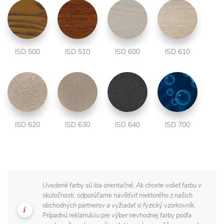
ISD 500
ISD 510
ISD 600
ISD 610
ISD 620
ISD 630
ISD 640
ISD 700
Uvedené farby sú iba orientačné. Ak chcete vidieť farbu v
skutočnosti, odporúčame navštíviť niektorého z našich
obchodných partnerov a vyžiadať si fyzický vzorkovník.
Prípadnú reklamáciu pre výber nevhodnej farby podľa