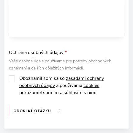
Ochrana osobných údajov
*
Vaše osobné údaje používame pre potreby obchodných
oznámení a ďalších dôležitých informácií.
Oboznámil som sa so
zásadami ochrany
osobných údajov
a používania
cookies
,
porozumel som im a súhlasím s nimi.
ODOSLAŤ OTÁZKU