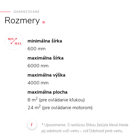
GARANTOVANÉ
Rozmery
minimálna šírka
600 mm
maximálna šírka
6000 mm
maximálna výška
4000 mm
maximálna plocha
2
8 m
(pre ovládanie kľukou)
2
24 m
(pre ovládanie motorom)
* Upozornenie: S rastúcou šírkou žalúzie klesá trieda
jej odolnosti voči vetru – viď Odolnosť proti vetru,