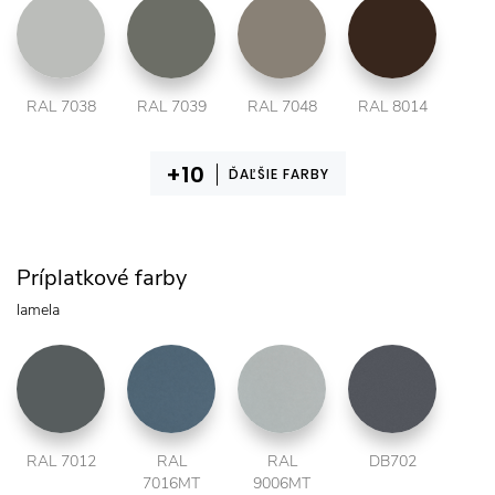
RAL 7038
RAL 7039
RAL 7048
RAL 8014
ĎAĽŠIE FARBY
Príplatkové farby
lamela
RAL 7012
RAL
RAL
DB702
7016MT
9006MT