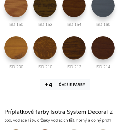
ISD 150
ISD 152
ISD 154
ISD 160
ISD 200
ISD 210
ISD 212
ISD 214
ĎAĽŠIE FARBY
Príplatkové farby Isotra System Decoral 2
box, vodiace lišty, držiaky vodiacich líšt, horný a dolný profil