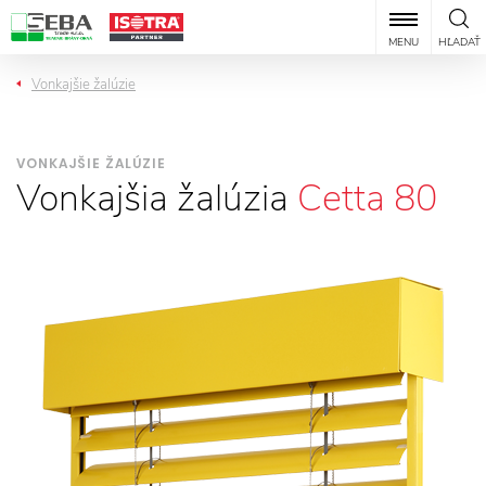
MENU
HĽADAŤ
Vonkajšie žalúzie
VONKAJŠIE ŽALÚZIE
Vonkajšia žalúzia
Cetta 80