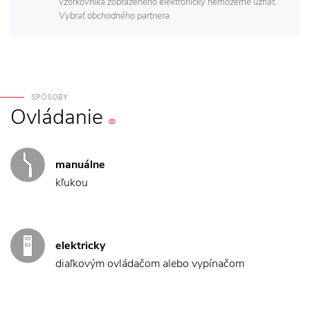
vzorkovníka zobrazeného elektronicky nemôžeme uznať.
Vybrať obchodného partnera.
SPÔSOBY
Ovládanie
manuálne
kľukou
elektricky
diaľkovým ovládačom alebo vypínačom