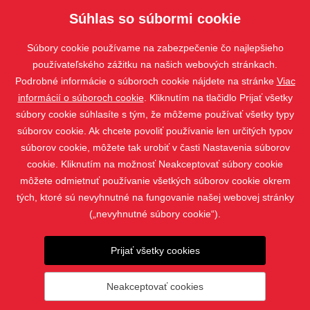
Súhlas so súbormi cookie
STS , Bravo, VIVA
Súbory cookie používame na zabezpečenie čo najlepšieho
používateľského zážitku na našich webových stránkach.
Podrobné informácie o súboroch cookie nájdete na stránke
Viac
informácií o súboroch cookie
. Kliknutím na tlačidlo Prijať všetky
súbory cookie súhlasíte s tým, že môžeme používať všetky typy
súborov cookie. Ak chcete povoliť používanie len určitých typov
súborov cookie, môžete tak urobiť v časti Nastavenia súborov
cookie. Kliknutím na možnosť Neakceptovať súbory cookie
môžete odmietnuť používanie všetkých súborov cookie okrem
tých, ktoré sú nevyhnutné na fungovanie našej webovej stránky
(„nevyhnutné súbory cookie“).
PRODUKTY
Prijať všetky cookies
KONTAKT
Neakceptovať cookies
© 2019 - 2026 SEBA trade, s.r.o. |
Nastavenia súborov cookie