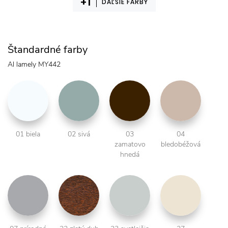
ĎAĽŠIE FARBY
Štandardné farby
Al lamely MY442
01 biela
02 sivá
03
04
zamatovo
bledobéžová
hnedá