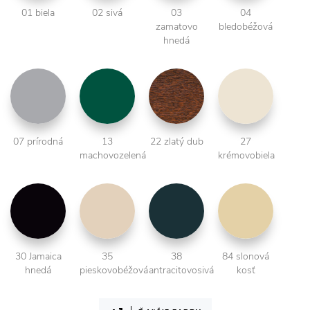
01 biela
02 sivá
03
04
zamatovo
bledobéžová
hnedá
07 prírodná
13
22 zlatý dub
27
machovozelená
krémovobiela
30 Jamaica
35
38
84 slonová
hnedá
pieskovobéžová
antracitovosivá
kosť