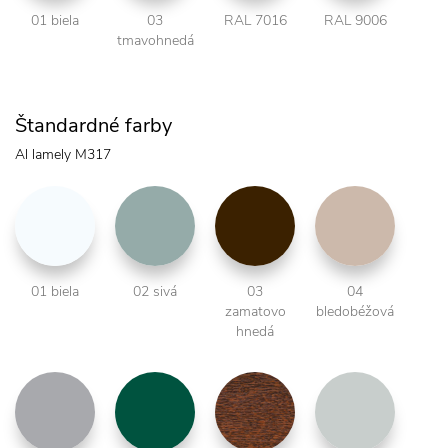
01 biela
03
RAL 7016
RAL 9006
tmavohnedá
Štandardné farby
Al lamely M317
01 biela
02 sivá
03
04
zamatovo
bledobéžová
hnedá