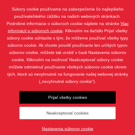
Vivera
Súbory cookie používame na zabezpečenie čo najlepšieho
používateľského zážitku na našich webových stránkach.
Podrobné informácie o súboroch cookie nájdete na stránke
Viac
informácií o súboroch cookie
. Kliknutím na tlačidlo Prijať všetky
súbory cookie súhlasíte s tým, že môžeme používať všetky typy
súborov cookie. Ak chcete povoliť používanie len určitých typov
súborov cookie, môžete tak urobiť v časti Nastavenia súborov
cookie. Kliknutím na možnosť Neakceptovať súbory cookie
môžete odmietnuť používanie všetkých súborov cookie okrem
tých, ktoré sú nevyhnutné na fungovanie našej webovej stránky
(„nevyhnutné súbory cookie“).
PRODUKTY
Prijať všetky cookies
KONTAKT
Neakceptovať cookies
© 2019 - 2026 SEBA trade, s.r.o. |
Nastavenia súborov cookie
Nastavenia súborov cookie
vytvoril
webProgress