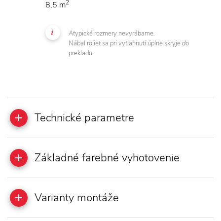
2
8,5 m
Atypické rozmery nevyrábame.
Nábal roliet sa pri vytiahnutí úplne skryje do
prekladu.
Technické parametre
Základné farebné vyhotovenie
Varianty montáže