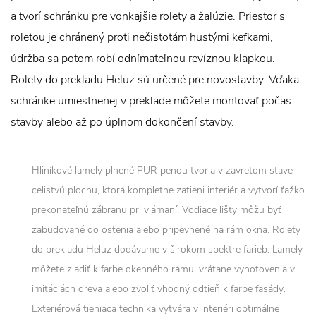
a tvorí schránku pre vonkajšie rolety a žalúzie. Priestor s
roletou je chránený proti nečistotám hustými kefkami,
údržba sa potom robí odnímateľnou revíznou klapkou.
Rolety do prekladu Heluz sú určené pre novostavby. Vďaka
schránke umiestnenej v preklade môžete montovať počas
stavby alebo až po úplnom dokončení stavby.
Hliníkové lamely plnené PUR penou tvoria v zavretom stave
celistvú plochu, ktorá kompletne zatieni interiér a vytvorí ťažko
prekonateľnú zábranu pri vlámaní. Vodiace lišty môžu byť
zabudované do ostenia alebo pripevnené na rám okna. Rolety
do prekladu Heluz dodávame v širokom spektre farieb. Lamely
môžete zladiť k farbe okenného rámu, vrátane vyhotovenia v
imitáciách dreva alebo zvoliť vhodný odtieň k farbe fasády.
Exteriérová tieniaca technika vytvára v interiéri optimálne