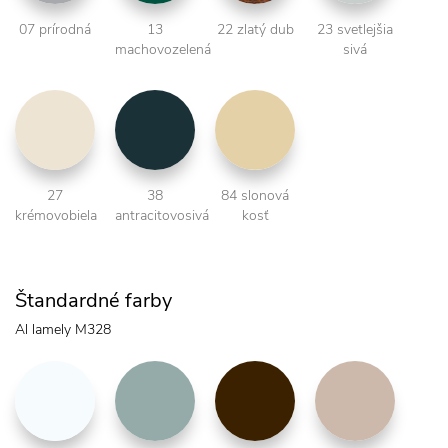
07 prírodná
13
22 zlatý dub
23 svetlejšia
machovozelená
sivá
27
38
84 slonová
krémovobiela
antracitovosivá
kosť
Štandardné farby
Al lamely M328