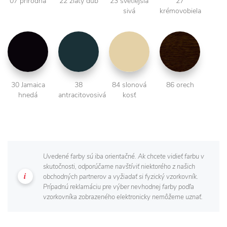
07 prírodná
22 zlatý dub
23 svetlejšia
27
sivá
krémovobiela
30 Jamaica
38
84 slonová
86 orech
hnedá
antracitovosivá
kosť
Uvedené farby sú iba orientačné. Ak chcete vidieť farbu v
skutočnosti, odporúčame navštíviť niektorého z našich
obchodných partnerov a vyžiadať si fyzický vzorkovník.
Prípadnú reklamáciu pre výber nevhodnej farby podľa
vzorkovníka zobrazeného elektronicky nemôžeme uznať.