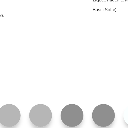
Zigbee riadenie: 
Basic Solar)
éru