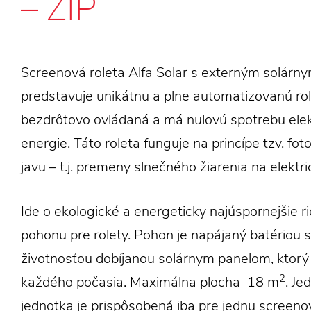
– ZIP
Screenová roleta Alfa Solar s externým solárn
predstavuje unikátnu a plne automatizovanú role
bezdrôtovo ovládaná a má nulovú spotrebu elek
energie. Táto roleta funguje na princípe tzv. fot
javu – t.j. premeny slnečného žiarenia na elektri
Ide o ekologické a energeticky najúspornejšie r
pohonu pre rolety. Pohon je napájaný batériou s
životnosťou dobíjanou solárnym panelom, ktorý
2
každého počasia. Maximálna plocha 18 m
. Je
jednotka je prispôsobená iba pre jednu screenov