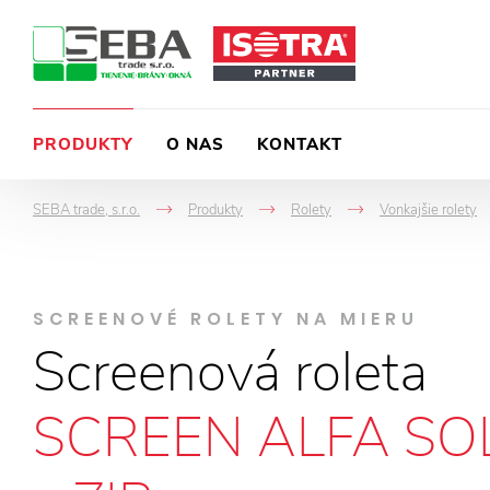
PRODUKTY
O NAS
KONTAKT
SEBA trade, s.r.o.
Produkty
Rolety
Vonkajšie rolety
->
->
->
SCREENOVÉ ROLETY NA MIERU
Screenová roleta
SCREEN ALFA SO