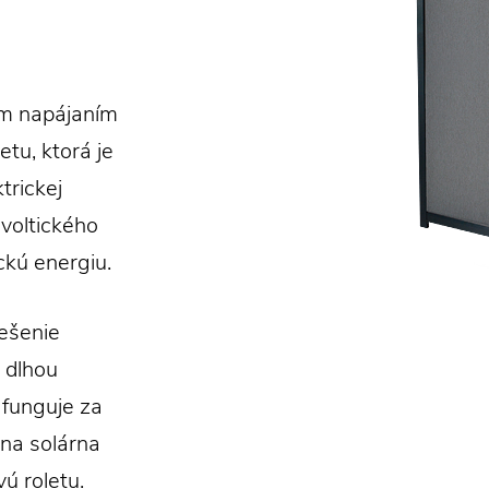
ym napájaním
tu, ktorá je
trickej
ovoltického
ckú energiu.
iešenie
 dlhou
 funguje za
dna solárna
ú roletu.