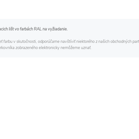
acich lišt vo farbách RAL na vyžiadanie.
eť farbu v skutočnosti, odporúčame navštíviť niektorého z našich obchodných part
orkovníka zobrazeného elektronicky nemôžeme uznať.