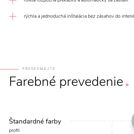
roleta rozpozná prekážku a automaticky sa zastaví
rýchla a jednoduchá inštalácia bez zásahov do interi
PRESKÚMAJTE
Farebné
prevedenie
Štandardné farby
profil