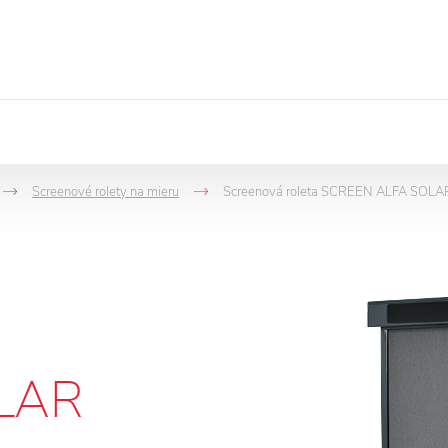
Screenové rolety na mieru
Screenová roleta SCREEN ALFA SOLAR
->
->
LAR