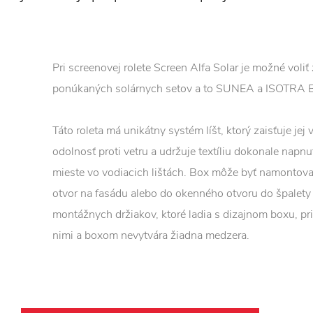
Pri screenovej rolete Screen Alfa Solar je možné voliť
ponúkaných solárnych setov a to SUNEA a ISOTRA
Táto roleta má unikátny systém líšt, ktorý zaisťuje jej
odolnosť proti vetru a udržuje textíliu dokonale napn
mieste vo vodiacich lištách. Box môže byť namontov
otvor na fasádu alebo do okenného otvoru do špalet
montážnych držiakov, ktoré ladia s dizajnom boxu, p
nimi a boxom nevytvára žiadna medzera.