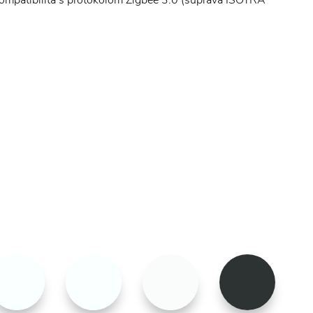
kompatibilita s protokolom Zigbee 3.0 (súprava ISOTRA