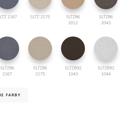
LTZ 2167
SLTZ 2175
SLTZ86
SLTZ86
2012
2043
SLTZ86
SLTZ86
SLTZB92
SLTZB92
2167
2175
1043
1044
IE FARBY