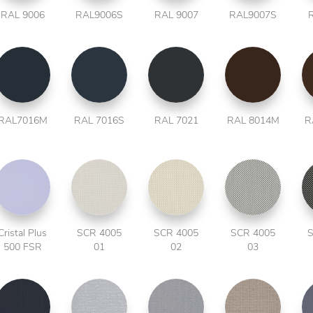
RAL 9006
RAL9006S
RAL 9007
RAL9007S
RAL7016M
RAL 7016S
RAL 7021
RAL 8014M
R
Cristal Plus
SCR 4005
SCR 4005
SCR 4005
S
500 FSR
01
02
03