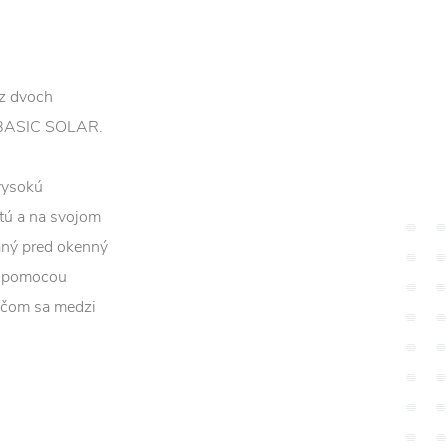
 z dvoch
 BASIC SOLAR.
 vysokú
utú a na svojom
aný pred okenný
y pomocou
ričom sa medzi