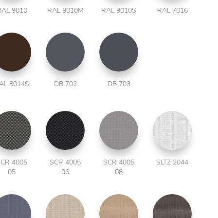
RAL 9010
RAL 9010M
RAL 9010S
RAL 7016
AL 8014S
DB 702
DB 703
CR 4005
SCR 4005
SCR 4005
SLTZ 2044
05
06
08