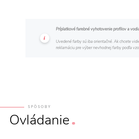
Príplatkové farebné vyhotovenie profilov a vodi
Uvedené farby sú iba orientačné. Ak chcete vidi
reklamáciu pre výber nevhodnej farby podľa vz
SPÔSOBY
Ovládanie