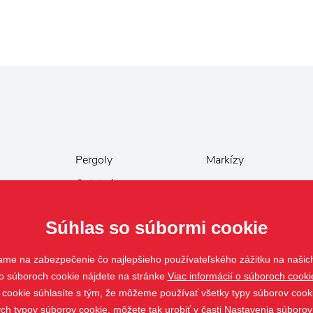
Pergoly
Markízy
Ostatné
Súhlas so súbormi cookie
ame na zabezpečenie čo najlepšieho používateľského zážitku na našic
o súboroch cookie nájdete na stránke
Viac informácií o súboroch cooki
y cookie súhlasíte s tým, že môžeme používať všetky typy súborov cooki
ých typov súborov cookie, môžete tak urobiť v časti Nastavenia súborov