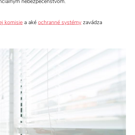
tenciálnym nebezpečenstvom.
j komisie
a aké
ochranné systémy
zavádza