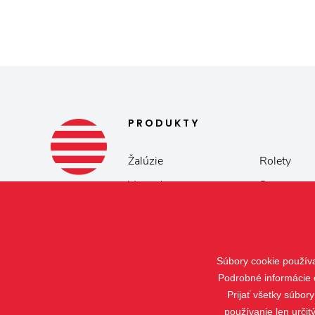
PRODUKTY
Žalúzie
Rolety
Verandy
Screeny
Súbory cookie použív
Podrobné informácie 
Prijať všetky súbor
používanie len určit