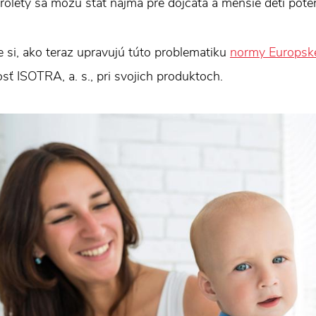
arolety sa môžu stať najmä pre dojčatá a menšie deti po
te si, ako teraz upravujú túto problematiku
normy Europske
sť ISOTRA, a. s., pri svojich produktoch.