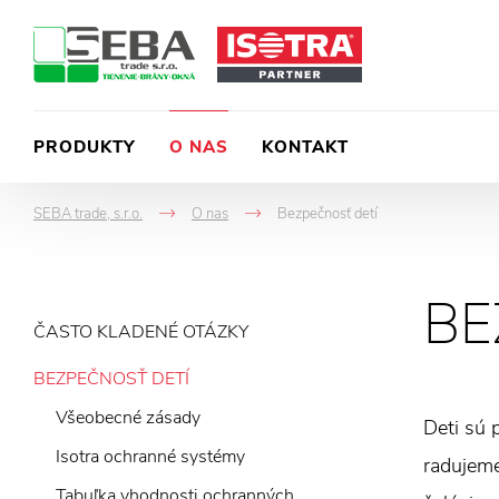
PRODUKTY
O NAS
KONTAKT
SEBA trade, s.r.o.
O nas
Bezpečnosť detí
->
->
BE
ČASTO KLADENÉ OTÁZKY
BEZPEČNOSŤ DETÍ
Všeobecné zásady
Deti sú 
Isotra ochranné systémy
radujeme
Tabuľka vhodnosti ochranných