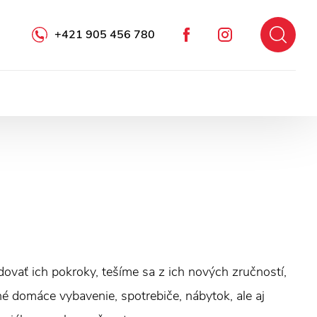
+421 905 456 780
Facebook
Instagram
edovať ich pokroky, tešíme sa z ich nových zručností,
é domáce vybavenie, spotrebiče, nábytok, ale aj